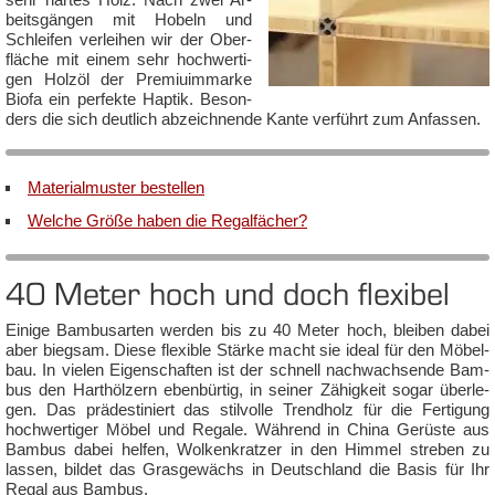
beits­gän­gen mit Ho­beln und
Schlei­fen ver­lei­hen wir der Ober­
flä­che mit ei­nem sehr hoch­wer­ti­
gen Holz­öl der Pre­miuim­mar­ke
Bio­fa ein per­fek­te Hap­tik. Be­son­
ders die sich deut­lich ab­zeich­nen­de Kan­te ver­führt zum An­fas­sen.
Ma­te­rial­mus­ter be­stel­len
Wel­che Grö­ße ha­ben die Re­gal­fä­cher?
40 Me­ter hoch und doch fle­xi­bel
Ei­ni­ge Bam­bus­ar­ten wer­den bis zu 40 Me­ter hoch, blei­ben da­bei
aber bieg­sam. Die­se fle­xi­ble Stär­ke macht sie ide­al für den Mö­bel­
bau. In vie­len Ei­gen­schaf­ten ist der schnell nach­wach­sen­de Bam­
bus den Hart­höl­zern eben­bür­tig, in sei­ner Zä­hig­keit so­gar über­le­
gen. Das prä­des­ti­niert das stil­vol­le Trend­holz für die Fer­ti­gung
hoch­wer­ti­ger Mö­bel und Re­ga­le. Wäh­rend in Chi­na Gerüs­te aus
Bam­bus da­bei hel­fen, Wol­ken­krat­zer in den Him­mel stre­ben zu
las­sen, bil­det das Gras­ge­wächs in Deutsch­land die Ba­sis für Ihr
Re­gal aus Bam­bus.