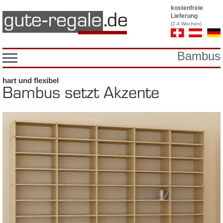
kostenfreie
Lieferung
(2-4 Wochen)
Bambus
Platzhalter fuer breadcrumb
hart und fle­xi­bel
Bam­bus setzt Ak­zen­te