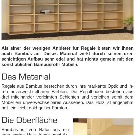
Als ei­ner der we­ni­gen An­bie­ter für Re­ga­le bie­ten wir Ih­nen
auch Bam­bus an. Die­ses Ma­te­ri­al wirkt durch sei­nen drei­
schich­ti­gen Auf­bau sehr edel und hat nichts ge­mein mit den
sonst üb­li­chen Bam­bus­rohr Mö­beln.
Das Ma­te­ri­al
Re­ga­le aus Bam­bus be­ste­chen durch Ih­re mar­kan­te Op­tik und Ih­
ren un­ver­wech­sel­ba­ren Farb­ton. Die Re­galbö­den be­ste­hen aus
drei mit­ein­an­der ver­leim­ten Schich­ten und ver­lei­hen so­mit dem
Mö­bel ein un­ver­wech­sel­ba­res Aus­se­hen. Das Holz ist an­ge­nehm
hell, ein leicht gold-gel­ber Farb­ton.
Die Ober­flä­che
Bam­bus ist von Na­tur aus ein
sehr har­tes Holz. Nach zwei Ar­