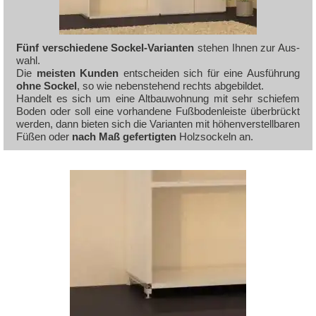
Fünf ver­schie­de­ne So­ckel-Vari­an­ten
ste­hen Ih­nen zur Aus­
wahl.
Die
meis­ten Kun­den
ent­schei­den sich für ei­ne Aus­füh­rung
oh­ne So­ckel
, so wie ne­ben­ste­hend rechts ab­ge­bil­det.
Han­delt es sich um ei­ne Alt­bau­woh­nung mit sehr schie­fem
Bo­den oder soll ei­ne vor­han­de­ne Fuß­bo­den­leis­te über­brückt
wer­den, dann bie­ten sich die Va­ri­an­ten mit hö­hen­ver­stell­ba­ren
Fü­ßen oder
nach Maß ge­fer­tig­ten
Holz­so­ckeln an.