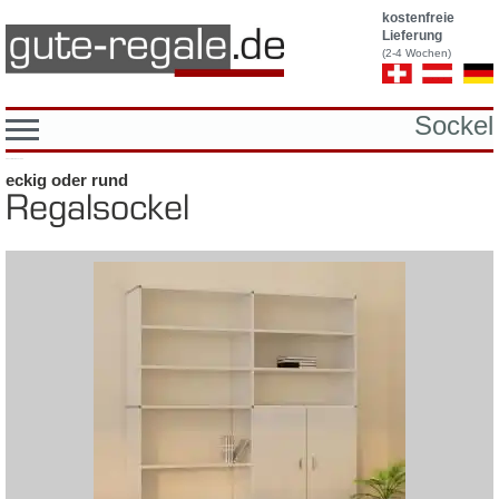
kostenfreie
Lieferung
(2-4 Wochen)
Sockel
Platzhalter fuer breadcrumb
eckig oder rund
Re­gal­so­ckel