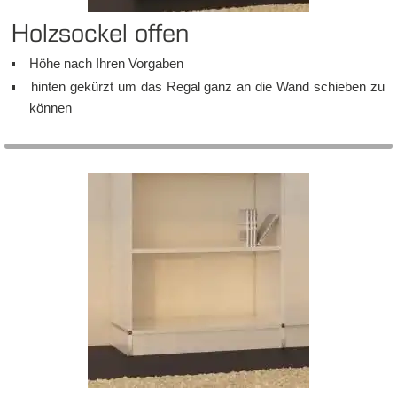
Holz­so­ckel of­fen
Hö­he nach Ihren Vor­ga­ben
hin­ten ge­kürzt um das Re­gal ganz an die Wand schie­ben zu
kön­nen