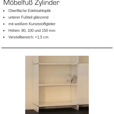
Mö­bel­fuß Zy­lin­der
Ober­flä­che Edel­stahl­op­tik
un­te­rer Fuß­teil glän­zend
mit weißem Kunst­stoff­glei­ter
Hö­hen: 80, 100 und 150 mm
Ver­stell­be­reich: +1,5 cm